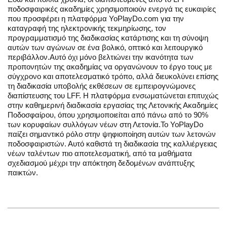
ποδοσφαιρικές ακαδημίες χρησιμοποιούν ενεργά τις ευκαιρίες
που προσφέρει η πλατφόρμα YoPlayDo.com για την
καταγραφή της ηλεκτρονικής τεκμηρίωσης, τον
προγραμματισμό της διαδικασίας κατάρτισης και τη σύνοψη
αυτών των αγώνων σε ένα βολικό, οπτικό και λειτουργικό
περιβάλλον.Αυτό όχι μόνο βελτιώνει την ικανότητα των
προπονητών της ακαδημίας να οργανώνουν το έργο τους με
σύγχρονο και αποτελεσματικό τρόπο, αλλά διευκολύνει επίσης
τη διαδικασία υποβολής εκθέσεων σε εμπειρογνώμονες
διαπίστευσης του LFF. Η πλατφόρμα ενσωματώνεται επιτυχώς
στην καθημερινή διαδικασία εργασίας της Λετονικής Ακαδημίες
Ποδοσφαίρου, όπου χρησιμοποιείται από πάνω από το 90%
των κορυφαίων συλλόγων νέων στη Λετονία.Το YoPlayDo
παίζει σημαντικό ρόλο στην ψηφιοποίηση αυτών των λετονών
ποδοσφαιριστών. Αυτό καθιστά τη διαδικασία της καλλιέργειας
νέων ταλέντων πιο αποτελεσματική, από τα μαθήματα
σχεδιασμού μέχρι την απόκτηση δεδομένων ανάπτυξης
παικτών.