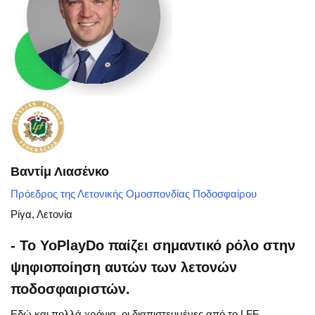
Βαντίμ Λιασένκο
Πρόεδρος της Λετονικής Ομοσπονδίας Ποδοσφαίρου
Ρίγα, Λετονία
- Το YoPlayDo παίζει σημαντικό ρόλο στην
ψηφιοποίηση αυτών των λετονών
ποδοσφαιριστών.
Εδώ και πολλά χρόνια, οι διαπιστευμένες από το LFF