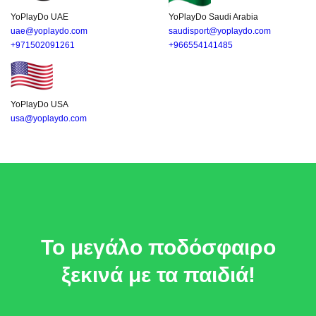
YoPlayDo UAE
YoPlayDo Saudi Arabia
uae@yoplaydo.com
saudisport@yoplaydo.com
+971502091261
+966554141485
YoPlayDo USA
usa@yoplaydo.com
Το μεγάλο ποδόσφαιρο
ξεκινά με τα παιδιά!